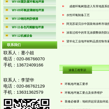
WY-08重防腐环氧地坪漆
成都环氧树脂进入车库地面系统.
WY-09环氧玻璃钢地坪漆
水性环氧制备工艺
WY-10钢结构防锈漆
阿克苏诺贝尔中国装饰涂料市场报.
WY-11各色丙烯酸地坪漆
涂装过程中的常见涂膜弊病剂防治.
WY-12机械设备
望羊化工业地坪材料品质控制专家.
联系我们
联系人：蹇小姐
电话：
020-86766070
手机：
13672409166
涂装工程常识
联系人：李望华
环氧地坪施工要求
电话：
020-8676
2129
手机：
13631362579
环氧地坪施工要点及保养维护
装修必修课：地砖拱起应该如何处..